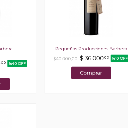
arbera
Pequeñas Producciones Barbera
$
36.000
00
%10 OFF
$40.000,00
0
00
%40 OFF
Comprar
r