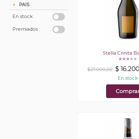
PAIS
En stock
Premiados
Stella Crinita B
$
16.20
$27.000,00
En stock
Compra