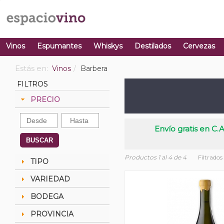
Vinos
Espumantes
Whiskys
Destilados
Cervezas
Estás en:
Vinos
Barbera
FILTROS
PRECIO
Envío gratis en C.A
BUSCAR
Productos 1 al 4 de 4
Filtrados
TIPO
VARIEDAD
BODEGA
PROVINCIA