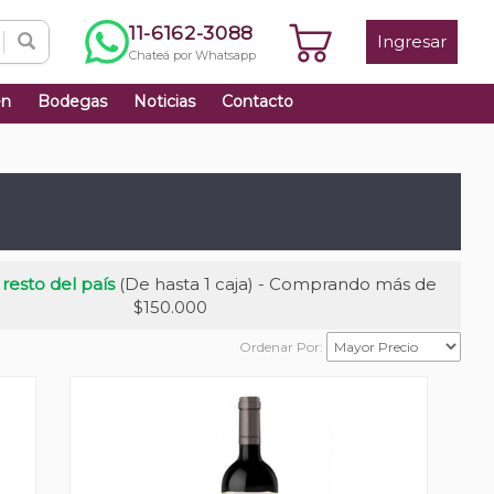
11-6162-3088
Ingresar
Chateá por Whatsapp
én
Bodegas
Noticias
Contacto
 resto del país
(De hasta 1 caja) - Comprando más de
$150.000
Ordenar Por: