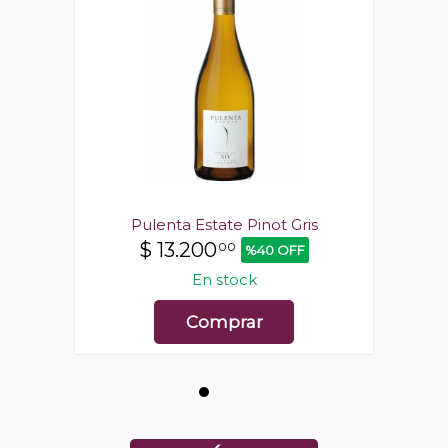
is
Pulenta Estate Pinot Gris
P
$
13.200
00
%40 OFF
En stock
Comprar