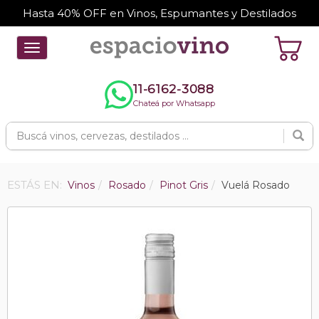
Hasta 40% OFF en Vinos, Espumantes y Destilados
Toggle
navigation
11-6162-3088
Chateá por Whatsapp
ESTÁS EN:
Vinos
Rosado
Pinot Gris
Vuelá Rosado