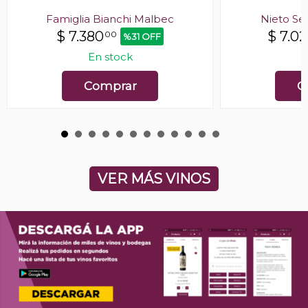
Famiglia Bianchi Malbec
Nieto Se
$
7.380
$
7.0
00
%31 OFF
En stock
E
Comprar
C
VER MÁS VINOS