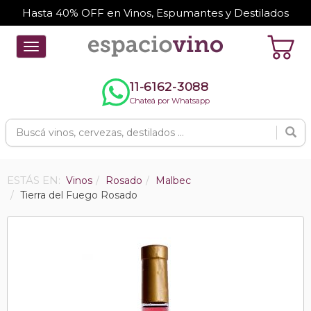
Hasta 40% OFF en Vinos, Espumantes y Destilados
Toggle
navigation
11-6162-3088
Chateá por Whatsapp
ESTÁS EN:
Vinos
Rosado
Malbec
Tierra del Fuego Rosado