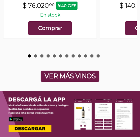
$
76.020
$
140.
00
%40 OFF
En stock
E
Comprar
C
VER MÁS VINOS