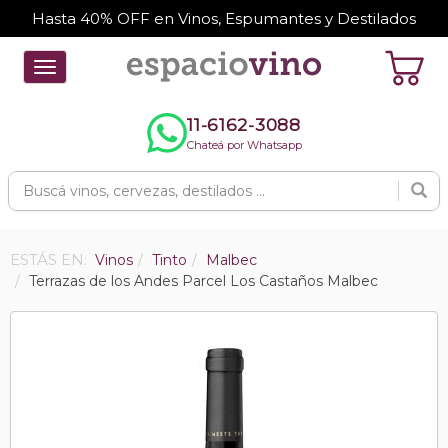
Hasta 40% OFF en Vinos, Espumantes y Destilados
Toggle
navigation
11-6162-3088
Chateá por Whatsapp
ESTÁS EN:
Vinos
Tinto
Malbec
Terrazas de los Andes Parcel Los Castaños Malbec