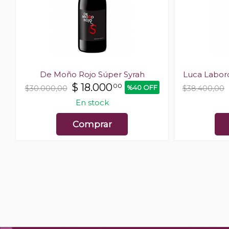
h
De Moño Rojo Súper Syrah
Luca Labor
$
18.000
00
%40 OFF
$30.000,00
$38.400,00
En stock
Comprar