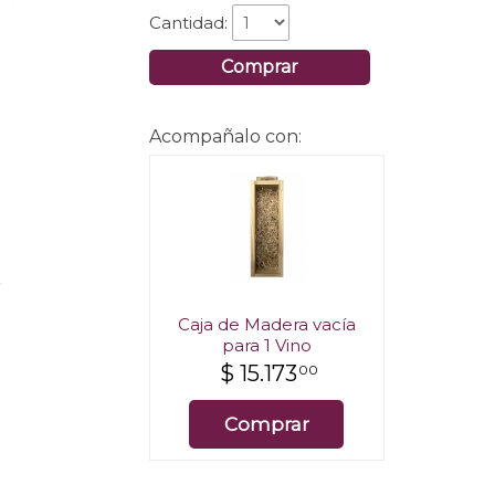
Cantidad:
Comprar
Acompañalo con:
.
Caja de Madera vacía
para 1 Vino
$
15.173
00
Comprar