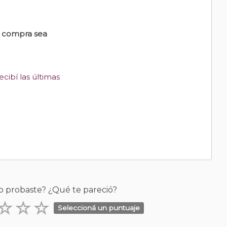
u compra sea
cibí las últimas
o probaste? ¿Qué te pareció?
Seleccioná un puntuaje