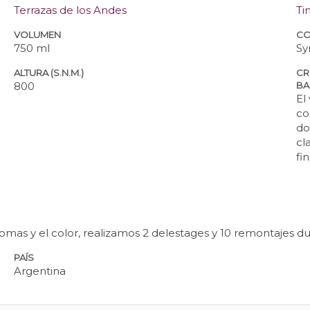
Terrazas de los Andes
Ti
VOLUMEN
CO
750 ml
Sy
ALTURA (S.N.M.)
CR
800
BA
El
co
do
cl
fi
aromas y el color, realizamos 2 delestages y 10 remontajes d
PAÍS
Argentina