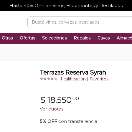
Hasta 40% OFF en Vinos, Espumantes y Destilados
Otras
Ofertas
Selecciones
Regalos
Cavas
Almac
Terrazas Reserva Syrah
1 calificación
|
Favoritos
$
18.550
00
Ver cuotas
5% OFF
con transferencia