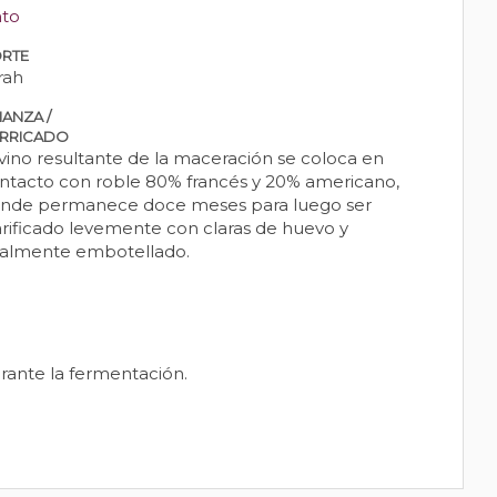
nto
RTE
rah
IANZA /
RRICADO
 vino resultante de la maceración se coloca en
ntacto con roble 80% francés y 20% americano,
nde permanece doce meses para luego ser
arificado levemente con claras de huevo y
nalmente embotellado.
urante la fermentación.