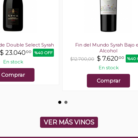
de Double Select Syrah
Fin del Mundo Syrah Bajo 
Alcohol
$
23.040
00
%40 OFF
$
7.620
00
%40 
$12.700,00
En stock
En stock
Comprar
Comprar
VER MÁS VINOS