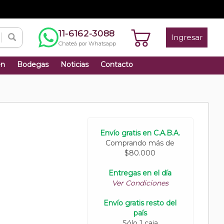
11-6162-3088
Ingresar
Chateá por Whatsapp
én
Bodegas
Noticias
Contacto
Envío gratis en C.A.B.A.
Comprando más de
$80.000
Entregas en el día
Ver Condiciones
Envío gratis resto del
país
Sólo 1 caja