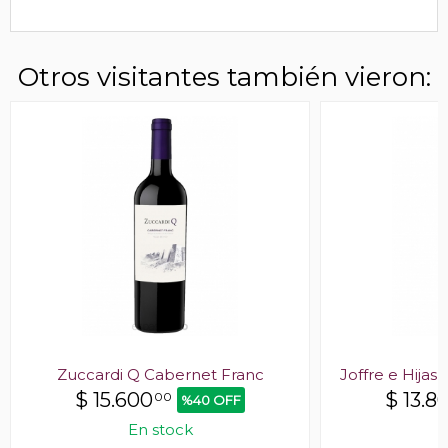
Otros visitantes también vieron:
Zuccardi Q Cabernet Franc
Joffre e Hijas
$
15.600
$
13.8
00
%40 OFF
En stock
E