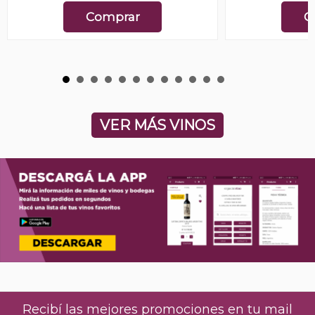
Comprar
C
VER MÁS VINOS
Recibí las mejores promociones en tu mail