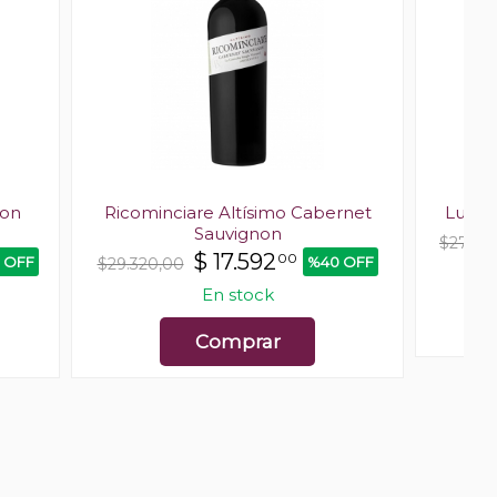
ion
Ricominciare Altísimo Cabernet
Luigi
Sauvignon
$27.50
$
17.592
00
 OFF
%40 OFF
$29.320,00
Últ
En stock
Comprar