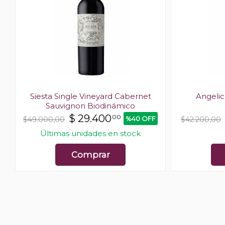
n
Siesta Single Vineyard Cabernet
Angeli
Sauvignon Biodinámico
$
29.400
00
%40 OFF
$49.000,00
$42.200,00
Últimas unidades en stock
Comprar