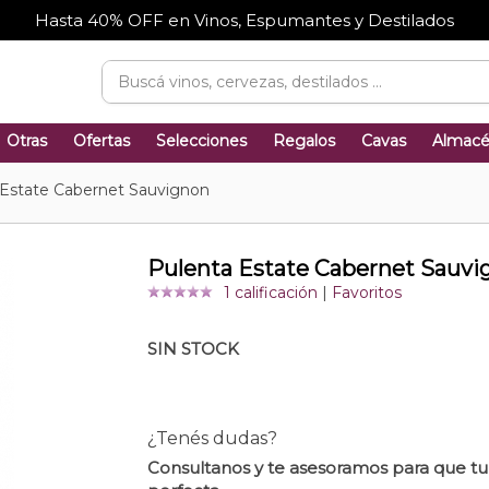
Hasta 40% OFF en Vinos, Espumantes y Destilados
Otras
Ofertas
Selecciones
Regalos
Cavas
Almac
 Estate Cabernet Sauvignon
Pulenta Estate Cabernet Sauvi
1 calificación
|
Favoritos
SIN STOCK
¿Tenés dudas?
Consultanos y te asesoramos para que t