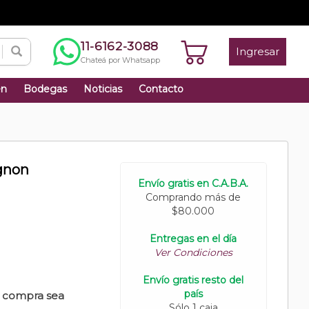
11-6162-3088
Ingresar
Chateá por Whatsapp
én
Bodegas
Noticias
Contacto
gnon
Envío gratis en C.A.B.A.
Comprando más de
$80.000
Entregas en el día
Ver Condiciones
Envío gratis resto del
país
u compra sea
Sólo 1 caja