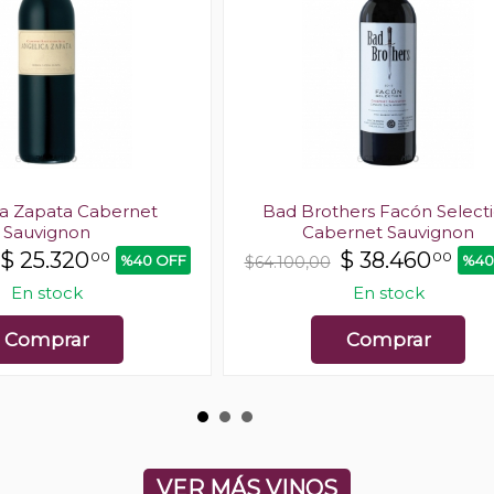
ca Zapata Cabernet
Bad Brothers Facón Select
Sauvignon
Cabernet Sauvignon
$
25.320
$
38.460
00
00
%40 OFF
%40
$64.100,00
En stock
En stock
Comprar
Comprar
VER MÁS VINOS