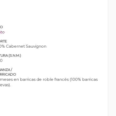
PO
nto
RTE
0% Cabernet Sauvignon
URA (S.N.M.)
0
IANZA /
RRICADO
 meses en barricas de roble francés (100% barricas
evas).