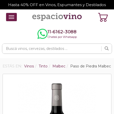
Hasta 40% OFF en Vinos, Espumantes y Destilados
Toggle
navigation
11-6162-3088
Chateá por Whatsapp
ESTÁS EN:
Vinos
Tinto
Malbec
Paso de Piedra Malbec