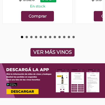
En stock
E
Comprar
C
VER MÁS VINOS