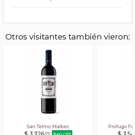
Otros visitantes también vieron:
San Telmo Malbec
Prófugo Fr
$
3.326
$
3.54
00
%40 OFF