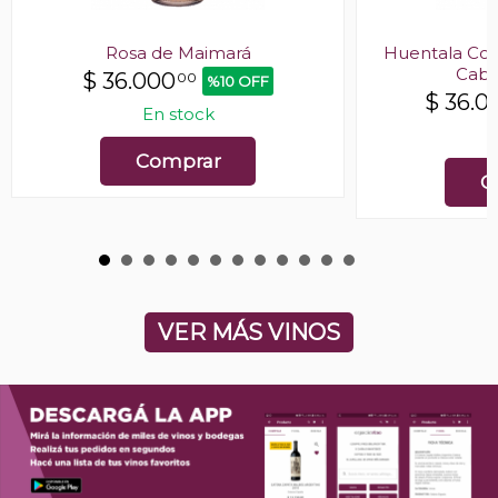
Rosa de Maimará
Huentala Co
Cabe
$
36.000
00
%10 OFF
$
36.0
En stock
E
Comprar
C
VER MÁS VINOS