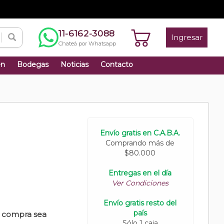
11-6162-3088
Ingresar
Chateá por Whatsapp
én
Bodegas
Noticias
Contacto
Envío gratis en C.A.B.A.
Comprando más de
$80.000
Entregas en el día
Ver Condiciones
Envío gratis resto del
país
u compra sea
Sólo 1 caja