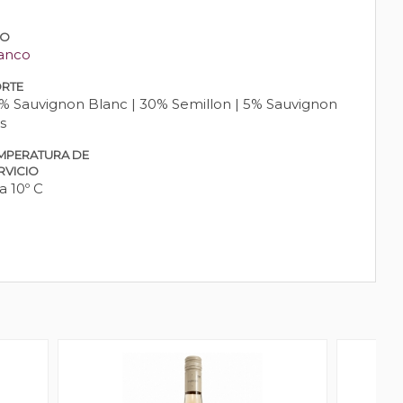
PO
anco
RTE
% Sauvignon Blanc | 30% Semillon | 5% Sauvignon
s
MPERATURA DE
RVICIO
 a 10º C