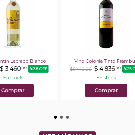
ntín Lacrado Blanco
Vino Colonia Tinto Framb
$
3.460
$
4.836
00
00
%36 OFF
%25 
$6.448,00
En stock
En stock
Comprar
Comprar