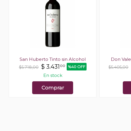
San Huberto Tinto sin Alcohol
Don Vale
$
3.431
00
%40 OFF
$5.718,00
$5.405,00
En stock
Comprar