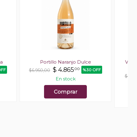
ua
Portillo Naranjo Dulce
Viña
$
4.865
00
OFF
%30 OFF
$6.950,00
$6.52
En stock
Comprar