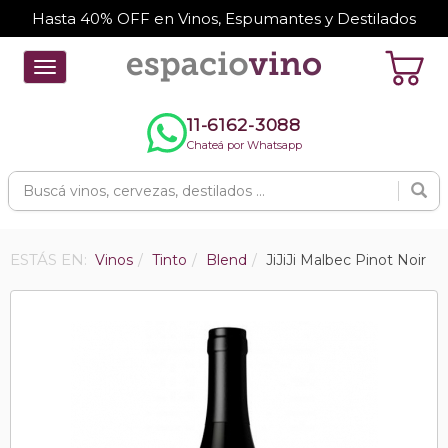
Hasta 40% OFF en Vinos, Espumantes y Destilados
Toggle
navigation
11-6162-3088
Chateá por Whatsapp
ESTÁS EN:
Vinos
Tinto
Blend
JiJiJi Malbec Pinot Noir