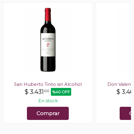
San Huberto Tinto sin Alcohol
Don Valent
$
3.431
$
3.4
00
%40 OFF
En stock
E
Comprar
C