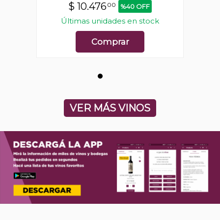
$
10.476
00
%40 OFF
ck
Últimas unidades en stock
Ú
Comprar
VER MÁS VINOS