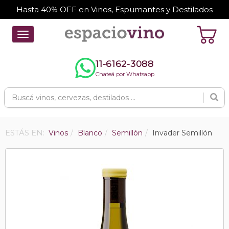
Hasta 40% OFF en Vinos, Espumantes y Destilados
Toggle
navigation
11-6162-3088
Chateá por Whatsapp
ESTÁS EN:
Vinos
Blanco
Semillón
Invader Semillón