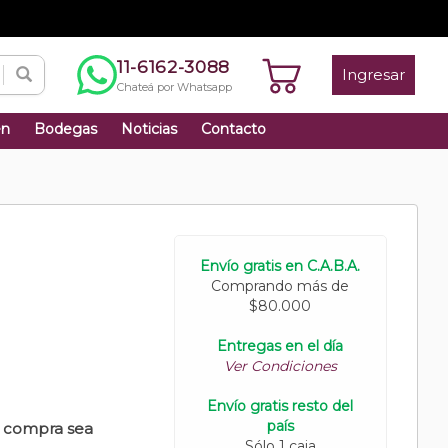
11-6162-3088
Ingresar
Chateá por Whatsapp
én
Bodegas
Noticias
Contacto
Envío gratis en C.A.B.A.
Comprando más de
$80.000
Entregas en el día
Ver Condiciones
Envío gratis resto del
país
u compra sea
Sólo 1 caja