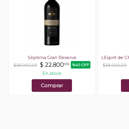
Séptima Gran Reserva
LEsprit de 
$
22.800
00
%40 OFF
$38.000,00
$38.000,00
En stock
Comprar