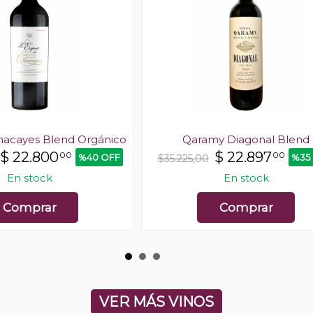
Chacayes Blend Orgánico
Qaramy Diagonal Blend
$
22.800
$
22.897
00
00
%40 OFF
%35
$35.225,00
En stock
En stock
Comprar
Comprar
VER MÁS VINOS