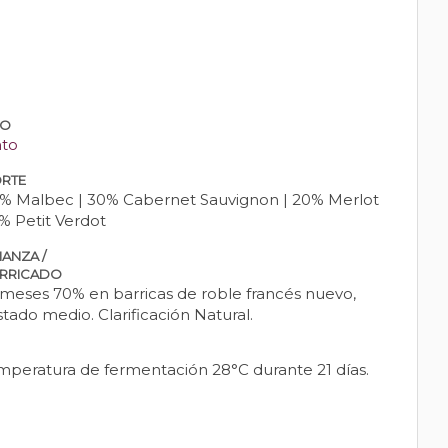
PO
nto
RTE
% Malbec | 30% Cabernet Sauvignon | 20% Merlot
5% Petit Verdot
IANZA /
RRICADO
 meses 70% en barricas de roble francés nuevo,
stado medio. Clarificación Natural.
emperatura de fermentación 28°C durante 21 días.