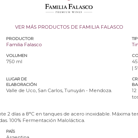
VER MÁS PRODUCTOS DE FAMILIA FALASCO
PRODUCTOR
TI
Familia Falasco
Ti
VOLUMEN
CO
750 ml
45
| 
LUGAR DE
CR
ELABORACIÓN
BA
Valle de Uco, San Carlos, Tunuyán - Mendoza.
12
to
nte 2 días a 8°C en tanques de acero inoxidable. Máxima t
das. 100% Fermentación Maloláctica.
PAÍS
Argentina