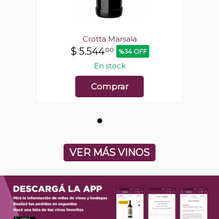
Crotta Marsala
$
5.544
00
%34 OFF
En stock
Comprar
VER MÁS VINOS