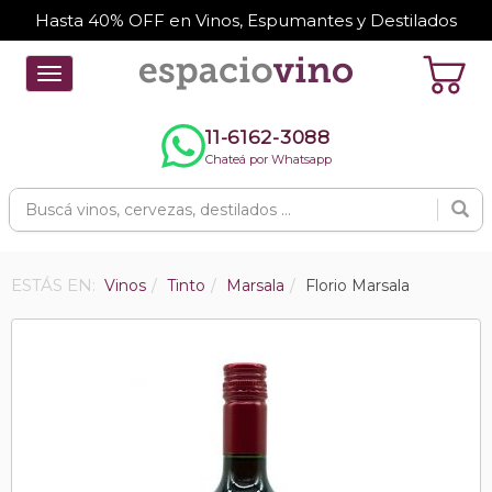
Hasta 40% OFF en Vinos, Espumantes y Destilados
Toggle
navigation
11-6162-3088
Chateá por Whatsapp
ESTÁS EN:
Vinos
Tinto
Marsala
Florio Marsala