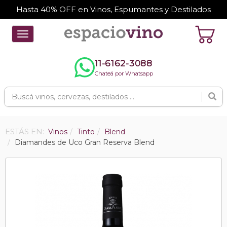
Hasta 40% OFF en Vinos, Espumantes y Destilados
Toggle
navigation
11-6162-3088
Chateá por Whatsapp
ESTÁS EN:
Vinos
Tinto
Blend
Diamandes de Uco Gran Reserva Blend