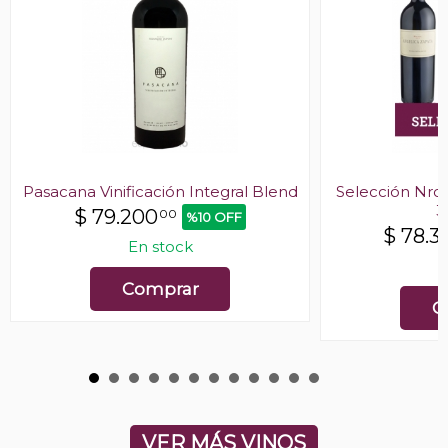
Pasacana Vinificación Integral Blend
Selección Nro 
3
$
79.200
00
%10 OFF
$
78.3
En stock
E
Comprar
C
VER MÁS VINOS