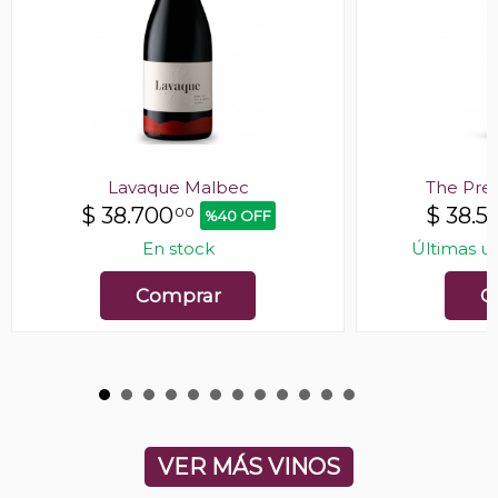
Lavaque Malbec
The Pre
$
38.700
$
38.5
00
%40 OFF
En stock
Últimas u
Comprar
C
VER MÁS VINOS