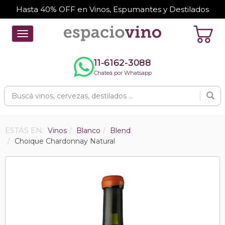
Hasta 40% OFF en Vinos, Espumantes y Destilados
Toggle
navigation
11-6162-3088
Chateá por Whatsapp
ESTÁS EN:
Vinos
Blanco
Blend
Choique Chardonnay Natural