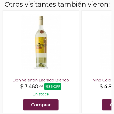
Otros visitantes también vieron:
Don Valentín Lacrado Blanco
Vino Colon
$
3.460
$
4.8
00
%36 OFF
En stock
E
Comprar
C