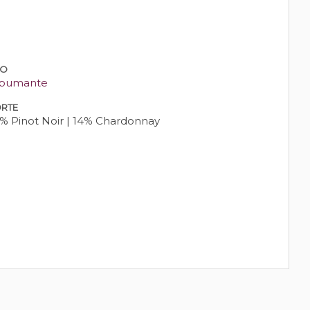
PO
pumante
RTE
% Pinot Noir | 14% Chardonnay