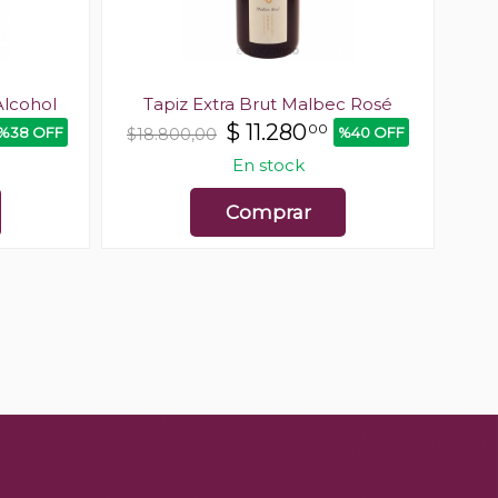
Alcohol
Tapiz Extra Brut Malbec Rosé
$
11.280
00
%38 OFF
%40 OFF
$18.800,00
En stock
Comprar