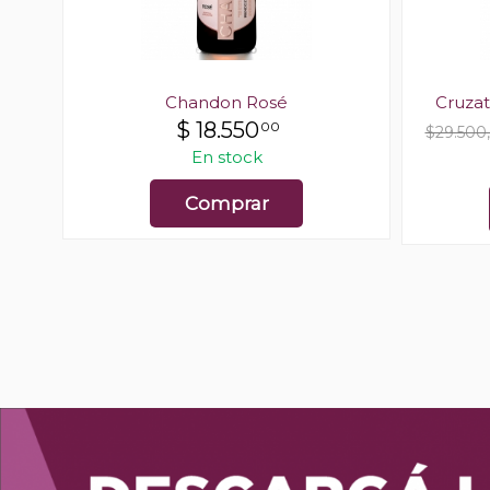
sé
Chandon Rosé
Cruzat
$
18.550
00
OFF
$29.500
En stock
Comprar