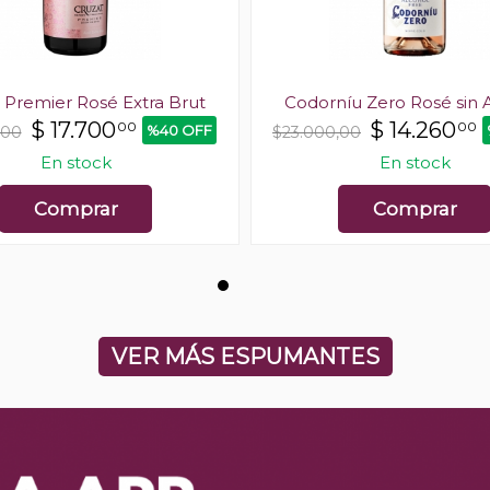
 Premier Rosé Extra Brut
Codorníu Zero Rosé sin 
$
17.700
$
14.260
00
00
%40 OFF
,00
$23.000,00
En stock
En stock
Comprar
Comprar
VER MÁS ESPUMANTES