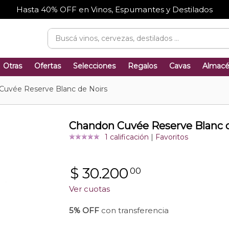
Hasta 40% OFF en Vinos, Espumantes y Destilados
Otras
Ofertas
Selecciones
Regalos
Cavas
Almac
Cuvée Reserve Blanc de Noirs
Chandon Cuvée Reserve Blanc d
1 calificación
|
Favoritos
$
30.200
00
Ver cuotas
5% OFF
con transferencia