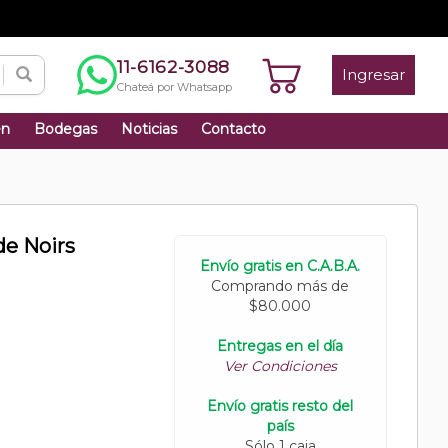
11-6162-3088
Ingresar
Chateá por Whatsapp
én
Bodegas
Noticias
Contacto
e Noirs
Envío gratis en C.A.B.A.
Comprando más de
$80.000
Entregas en el día
Ver Condiciones
Envío gratis resto del
país
Sólo 1 caja