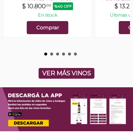
$
10.800
$
13.2
00
%40 OFF
En stock
Últimas u
Comprar
C
VER MÁS VINOS