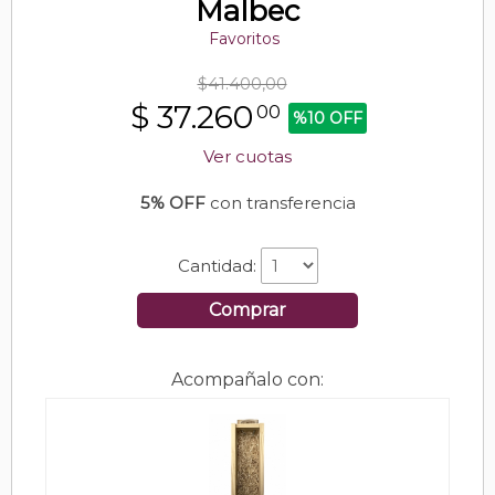
Malbec
Favoritos
$41.400,00
$
37.260
00
%10 OFF
Ver cuotas
5% OFF
con transferencia
Cantidad:
Comprar
Acompañalo con: