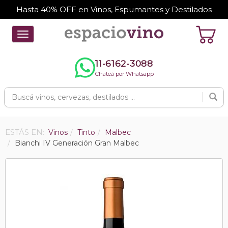
Hasta 40% OFF en Vinos, Espumantes y Destilados
Toggle
navigation
11-6162-3088
Chateá por Whatsapp
ESTÁS EN:
Vinos
Tinto
Malbec
Bianchi IV Generación Gran Malbec