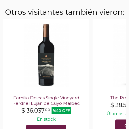
Otros visitantes también vieron:
Familia Deicas Single Vineyard
The Pre
Perdriel Luján de Cuyo Malbec
$
38.5
$
36.037
00
%40 OFF
Últimas u
En stock
C