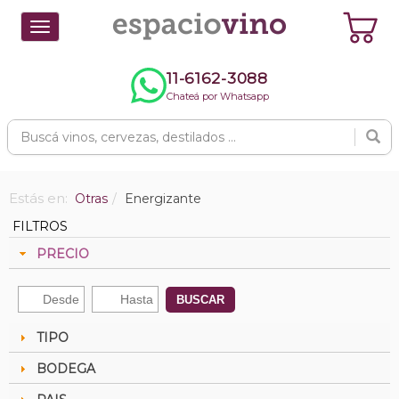
Toggle
navigation
11-6162-3088
Chateá por Whatsapp
Estás en:
Otras
Energizante
FILTROS
PRECIO
BUSCAR
TIPO
BODEGA