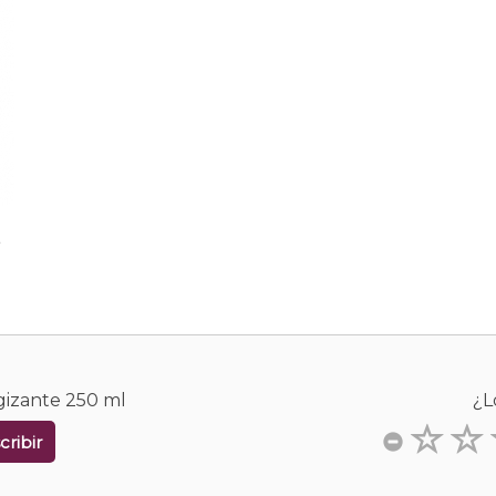
.
gizante 250 ml
¿L
cribir