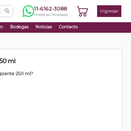
11-6162-3088
Ingresar
Chateá por Whatsapp
én
Bodegas
Noticias
Contacto
50 ml
izante 250 ml?