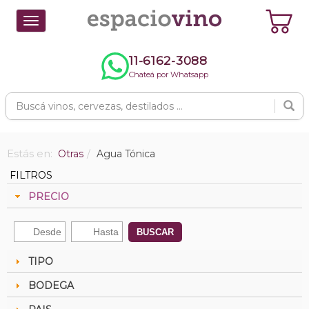
Toggle
navigation
11-6162-3088
Chateá por Whatsapp
Estás en:
Otras
Agua Tónica
FILTROS
PRECIO
BUSCAR
TIPO
BODEGA