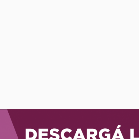
San Pellegrino Agua Tónica L
ml
$
4.950
00
%25
$6.600,00
En stock
Comprar