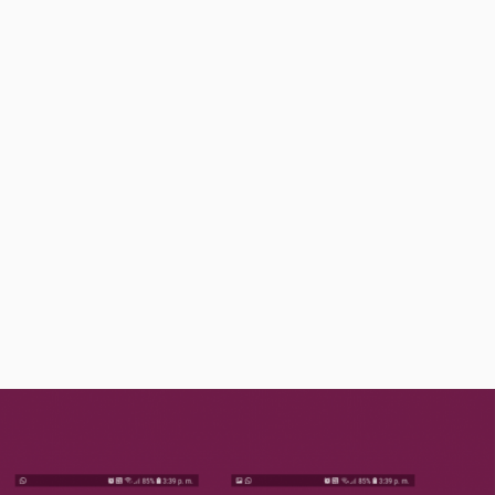
llegrino Agua Tónica Lata 330
ml
$
4.950
00
%25 OFF
00,00
En stock
Comprar