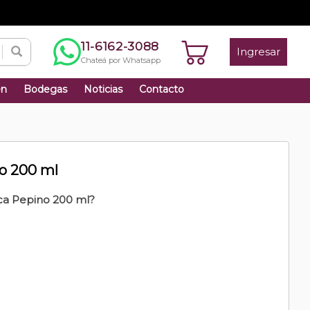
11-6162-3088
Ingresar
Chateá por Whatsapp
én
Bodegas
Noticias
Contacto
o 200 ml
ca Pepino 200 ml?