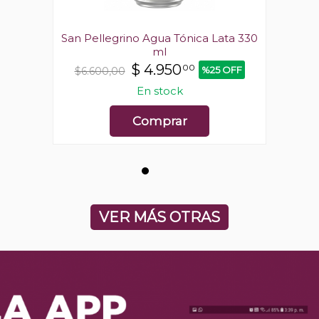
ata 330
San Pellegrino Agua Tónica Lata 330
San Pe
ml
$
4.950
00
 OFF
%25 OFF
$6.600,00
$6.6
En stock
Comprar
VER MÁS OTRAS