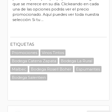
que se merece en su día. Clickeando en cada
una de las opciones podrás ver el precio
promocionado. Aquí puedes ver toda nuestra
selección: Si tu ...
ETIQUETAS
Promociones
Vinos Tintos
Bodega Catena Zapata
Bodega La Rural
Malbec
Bodega Rosell Boher
Espumantes
Bodega Salentein