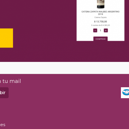
 tu mail
bir
tes