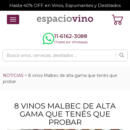
Hasta 40% OFF en Vinos, Espumantes y Destilados
Toggle
navigation
11-6162-3088
Chateá por Whatsapp
NOTICIAS
> 8 vinos Malbec de alta gama que tenés que
probar
8 VINOS MALBEC DE ALTA
GAMA QUE TENÉS QUE
PROBAR