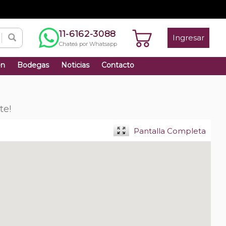
11-6162-3088
Ingresar
Chateá por Whatsapp
én
Bodegas
Noticias
Contacto
te!
Pantalla Completa