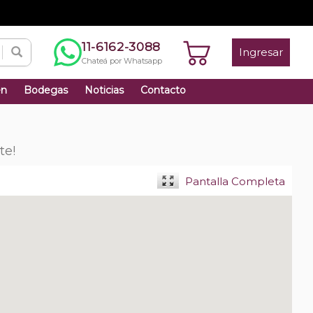
11-6162-3088
Ingresar
Chateá por Whatsapp
én
Bodegas
Noticias
Contacto
te!
Pantalla Completa