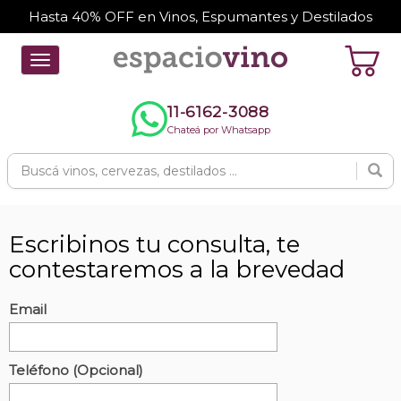
Hasta 40% OFF en Vinos, Espumantes y Destilados
Toggle
navigation
11-6162-3088
Chateá por Whatsapp
Escribinos tu consulta, te
contestaremos a la brevedad
Email
Teléfono (Opcional)