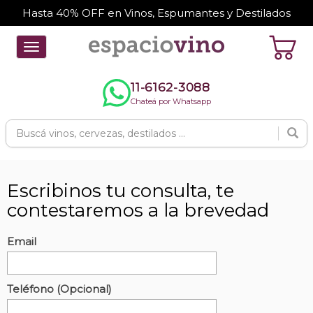
Hasta 40% OFF en Vinos, Espumantes y Destilados
Toggle
navigation
11-6162-3088
Chateá por Whatsapp
Escribinos tu consulta, te
contestaremos a la brevedad
Email
Teléfono (Opcional)