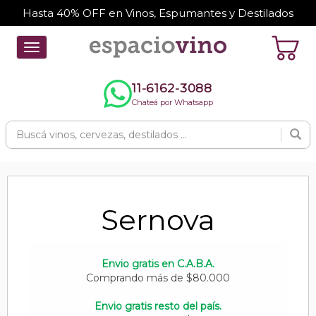
Hasta 40% OFF en Vinos, Espumantes y Destilados
Toggle
navigation
11-6162-3088
Chateá por Whatsapp
Sernova
Envio gratis en C.A.B.A.
Comprando más de $80.000
Envio gratis resto del país.