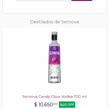
Destilados de Sernova
Sernova Candy Glow Vodka 700 ml
$
10.650
00
%20 OFF