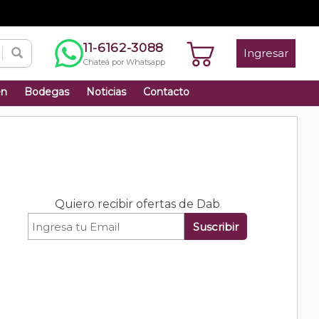
11-6162-3088
Ingresar
Chateá por Whatsapp
én
Bodegas
Noticias
Contacto
Quiero recibir ofertas de Dab
Suscribir