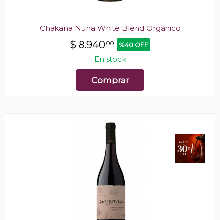
Chakana Nuna White Blend Orgánico
$
8.940
00
%40 OFF
En stock
Comprar