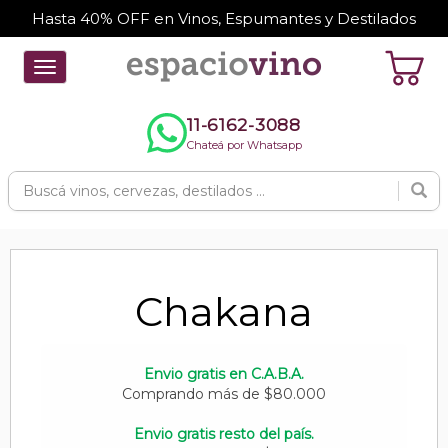
Hasta 40% OFF en Vinos, Espumantes y Destilados
Toggle
navigation
11-6162-3088
Chateá por Whatsapp
Chakana
Envio gratis en C.A.B.A.
Comprando más de $80.000
Envio gratis resto del país.