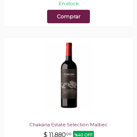
En stock
Comprar
Chakana Estate Selection Malbec
$
11.880
00
%40 OFF