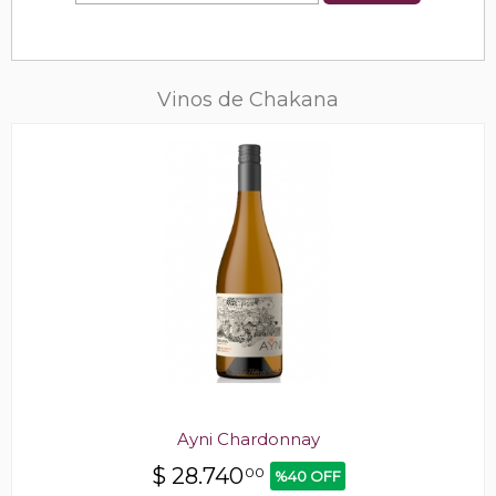
Vinos de Chakana
Ayni Chardonnay
$
28.740
00
%40 OFF