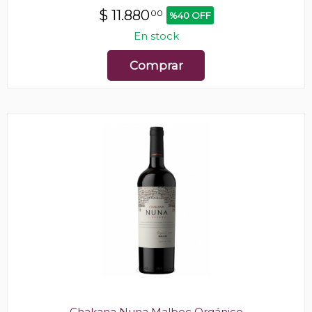
$
11.880
00
%40 OFF
En stock
Comprar
Chakana Nuna Malbec Orgánico