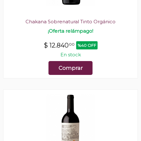
Chakana Sobrenatural Tinto Orgánico
¡Oferta relámpago!
$
12.840
00
%40 OFF
En stock
Comprar