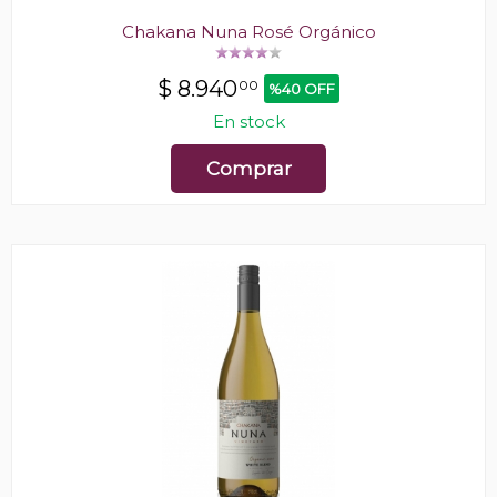
Chakana Nuna Rosé Orgánico
$
8.940
00
%40 OFF
En stock
Comprar