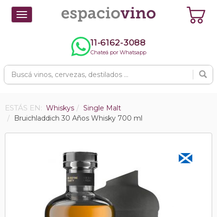
Toggle
navigation
11-6162-3088
Chateá por Whatsapp
ESTÁS EN:
Whiskys
Single Malt
Bruichladdich 30 Años Whisky 700 ml