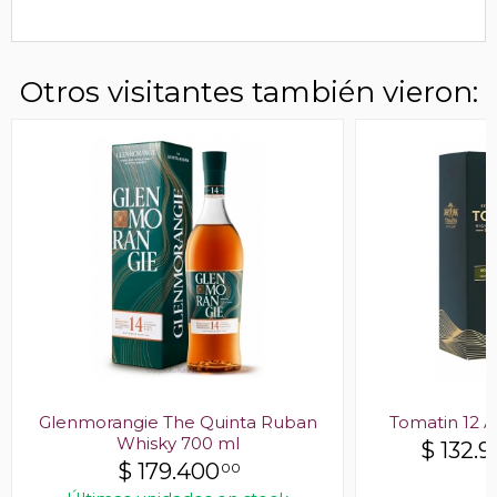
Otros visitantes también vieron:
Glenmorangie The Quinta Ruban
Tomatin 12 
Whisky 700 ml
$
132.
$
179.400
00
E