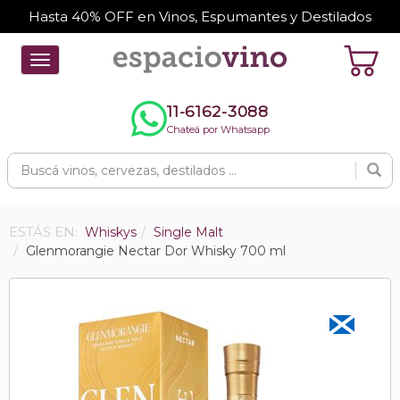
Hasta 40% OFF en Vinos, Espumantes y Destilados
Toggle
navigation
11-6162-3088
Chateá por Whatsapp
ESTÁS EN:
Whiskys
Single Malt
Glenmorangie Nectar Dor Whisky 700 ml