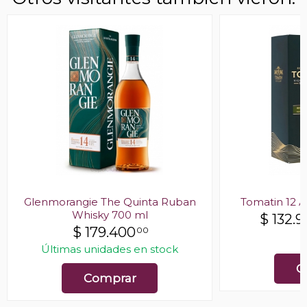
Glenmorangie The Quinta Ruban
Tomatin 12 
Whisky 700 ml
$
132.
$
179.400
00
E
Últimas unidades en stock
C
Comprar