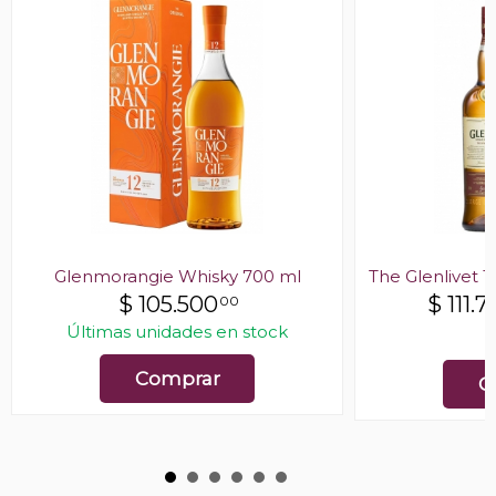
Glenmorangie Whisky 700 ml
The Glenlivet 
$
105.500
$
111.7
00
Últimas unidades en stock
E
Comprar
C