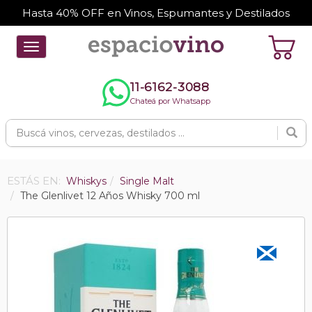
Hasta 40% OFF en Vinos, Espumantes y Destilados
Toggle
navigation
11-6162-3088
Chateá por Whatsapp
ESTÁS EN:
Whiskys
Single Malt
The Glenlivet 12 Años Whisky 700 ml