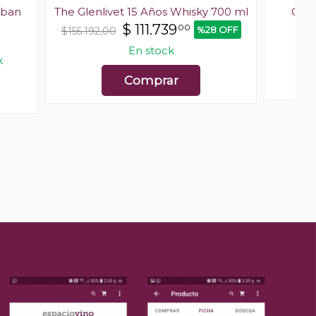
uban
The Glenlivet 15 Años Whisky 700 ml
Glen
$
111.739
00
%28 OFF
$155.192,00
En stock
k
Comprar