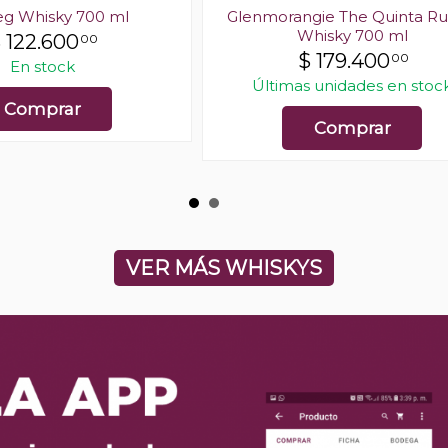
g Whisky 700 ml
Glenmorangie The Quinta R
Whisky 700 ml
$
122.600
00
$
179.400
00
En stock
Últimas unidades en stoc
Comprar
Comprar
VER MÁS WHISKYS