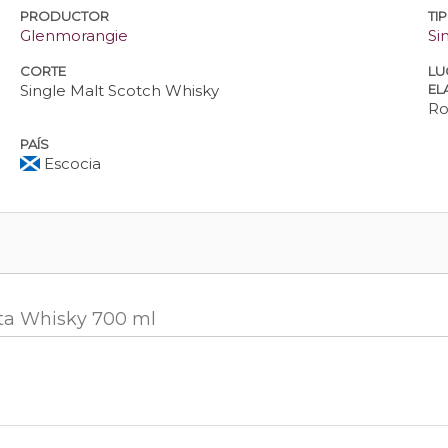
PRODUCTOR
TI
Glenmorangie
Si
CORTE
LU
Single Malt Scotch Whisky
EL
Ro
PAÍS
Escocia
nta Whisky 700 ml