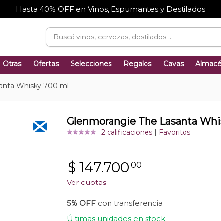
Hasta 40% OFF en Vinos, Espumantes y Destilados
Otras
Ofertas
Selecciones
Regalos
Cavas
Almac
anta Whisky 700 ml
Glenmorangie The Lasanta Whi
2 calificaciones
|
Favoritos
$
147.700
00
Ver cuotas
5% OFF
con transferencia
Últimas unidades en stock