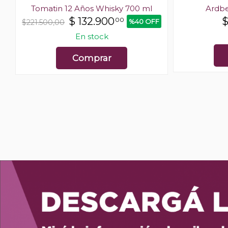
Tomatin 12 Años Whisky 700 ml
Ardbe
$
132.900
00
%40 OFF
$221.500,00
En stock
Comprar