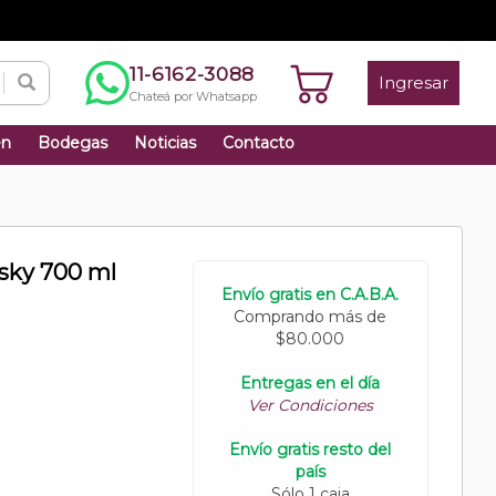
11-6162-3088
Ingresar
Chateá por Whatsapp
én
Bodegas
Noticias
Contacto
sky 700 ml
Envío gratis en C.A.B.A.
Comprando más de
$80.000
Entregas en el día
Ver Condiciones
Envío gratis resto del
país
Sólo 1 caja