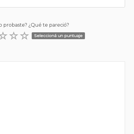
o probaste? ¿Qué te pareció?
Seleccioná un puntuaje