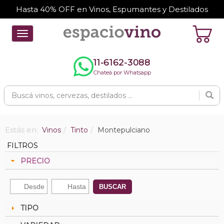
Hasta 40% OFF en Vinos, Espumantes y Destilados
Toggle
navigation
11-6162-3088
Chateá por Whatsapp
Estás en:
Vinos
Tinto
Montepulciano
FILTROS
PRECIO
BUSCAR
TIPO