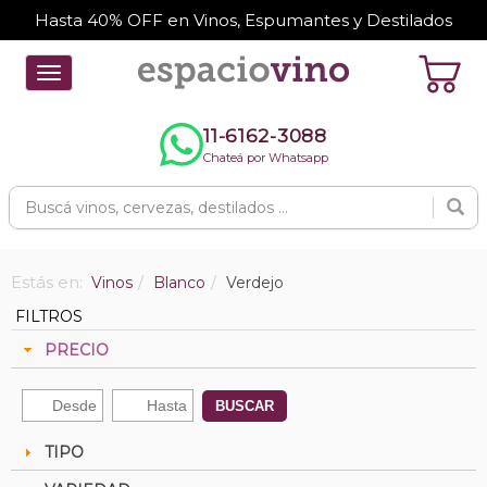
Hasta 40% OFF en Vinos, Espumantes y Destilados
Toggle
navigation
11-6162-3088
Chateá por Whatsapp
Estás en:
Vinos
Blanco
Verdejo
FILTROS
PRECIO
BUSCAR
TIPO