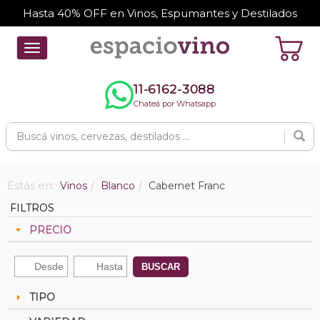
Hasta 40% OFF en Vinos, Espumantes y Destilados
Toggle
navigation
11-6162-3088
Chateá por Whatsapp
Estás en:
Vinos
Blanco
Cabernet Franc
FILTROS
PRECIO
BUSCAR
TIPO