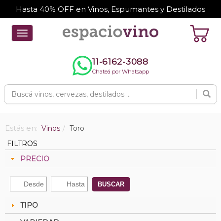
Hasta 40% OFF en Vinos, Espumantes y Destilados
Toggle
navigation
11-6162-3088
Chateá por Whatsapp
Estás en:
Vinos
Toro
FILTROS
PRECIO
BUSCAR
TIPO