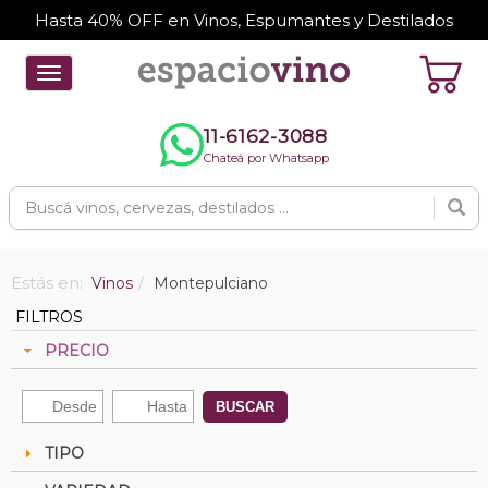
Hasta 40% OFF en Vinos, Espumantes y Destilados
Toggle
navigation
11-6162-3088
Chateá por Whatsapp
Estás en:
Vinos
Montepulciano
FILTROS
PRECIO
BUSCAR
TIPO