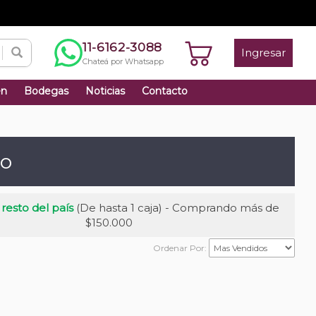
11-6162-3088
Ingresar
Chateá por Whatsapp
én
Bodegas
Noticias
Contacto
co
 resto del país
(De hasta 1 caja) - Comprando más de
$150.000
Ordenar Por: