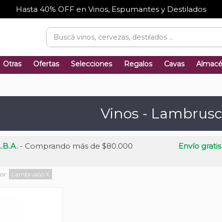
Hasta 40% OFF en Vinos, Espumantes y Destilados
Otras
Ofertas
Selecciones
Regalos
Cavas
Almac
Vinos - Lambrus
.B.A.
- Comprando más de $80.000
Envío gratis
por:
Lambrusco
X