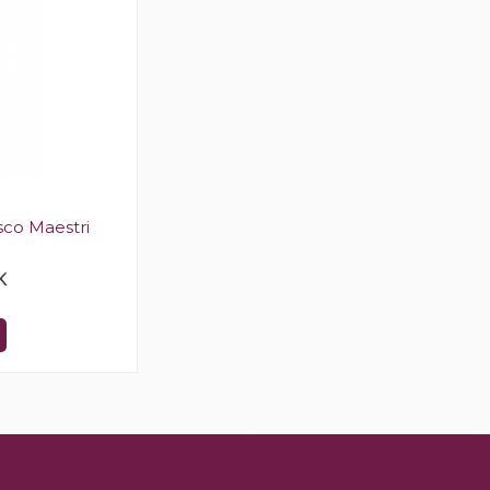
co Maestri
K