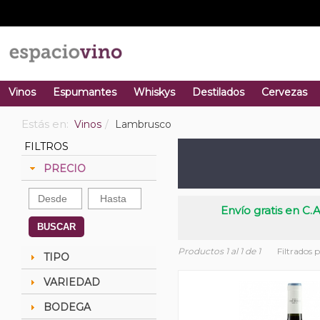
Vinos
Espumantes
Whiskys
Destilados
Cervezas
Estás en:
Vinos
Lambrusco
FILTROS
PRECIO
Envío gratis en C.A
BUSCAR
Productos 1 al 1 de 1
Filtrados 
TIPO
VARIEDAD
BODEGA