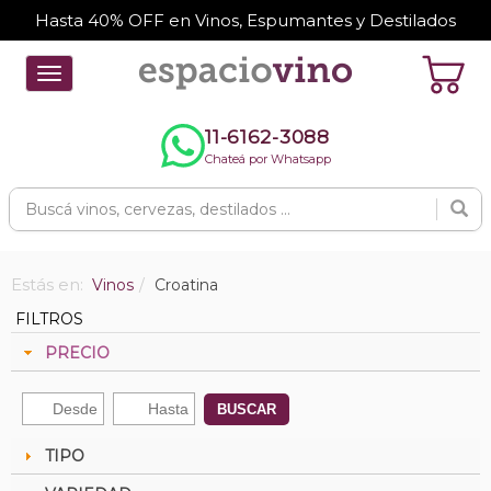
Hasta 40% OFF en Vinos, Espumantes y Destilados
Toggle
navigation
11-6162-3088
Chateá por Whatsapp
Estás en:
Vinos
Croatina
FILTROS
PRECIO
BUSCAR
TIPO