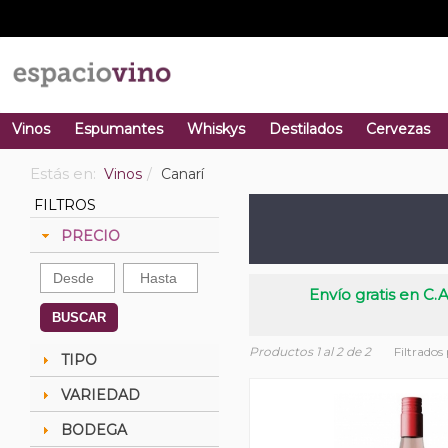
Vinos
Espumantes
Whiskys
Destilados
Cervezas
Estás en:
Vinos
Canarí
FILTROS
PRECIO
Envío gratis en C.A
BUSCAR
Productos 1 al 2 de 2
Filtrados
TIPO
VARIEDAD
BODEGA