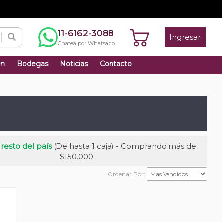
11-6162-3088
Ingresar
Chateá por Whatsapp
én
Bodegas
Noticias
Contacto
 resto del país
(De hasta 1 caja) - Comprando más de
$150.000
Ordenar Por: