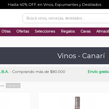
Hasta 40% OFF en Vinos, Espumantes y Destilados
Otras
Ofertas
Selecciones
Regalos
Cavas
Almac
Vinos - Canarí
.B.A.
- Comprando más de $80.000
Envío gratis
 por:
Canarí
X