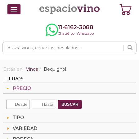
Toggle
navigation
11-6162-3088
Chateá por Whatsapp
Estás en:
Vinos
Bequignol
FILTROS
PRECIO
BUSCAR
TIPO
VARIEDAD