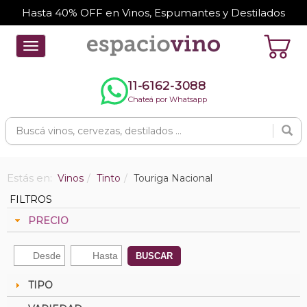
Hasta 40% OFF en Vinos, Espumantes y Destilados
Toggle
navigation
11-6162-3088
Chateá por Whatsapp
Estás en:
Vinos
Tinto
Touriga Nacional
FILTROS
PRECIO
BUSCAR
TIPO