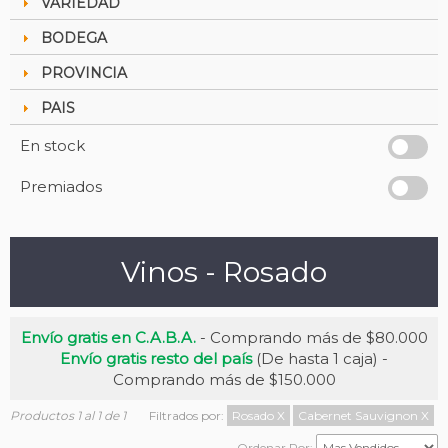
VARIEDAD
BODEGA
PROVINCIA
PAIS
En stock
Premiados
Vinos - Rosado
Envío gratis en C.A.B.A.
- Comprando más de $80.000
Envío gratis resto del país
(De hasta 1 caja) -
Comprando más de $150.000
Productos 1 al 1 de 1
Filtrados por:
Rosado
X
Cabernet Sauvignon
X
Ordenar Por: