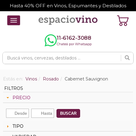
Hasta 40% OFF en Vinos, Espumantes y Destilados
Toggle
navigation
11-6162-3088
Chateá por Whatsapp
Estás en:
Vinos
Rosado
Cabernet Sauvignon
FILTROS
PRECIO
BUSCAR
TIPO