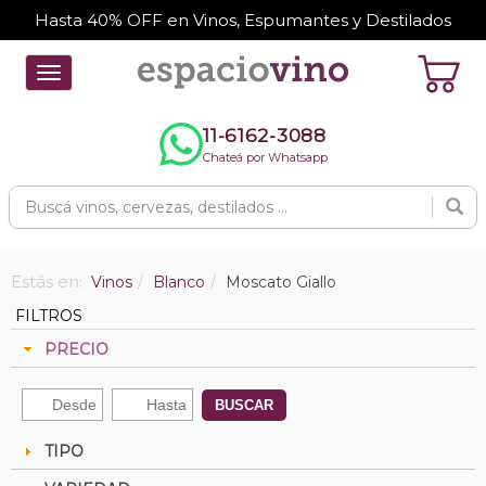
Hasta 40% OFF en Vinos, Espumantes y Destilados
Toggle
navigation
11-6162-3088
Chateá por Whatsapp
Estás en:
Vinos
Blanco
Moscato Giallo
FILTROS
PRECIO
BUSCAR
TIPO