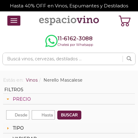
Hasta 40% OFF en Vinos, Espumantes y Destilados
Toggle
navigation
11-6162-3088
Chateá por Whatsapp
Estás en:
Vinos
Nerello Mascalese
FILTROS
PRECIO
BUSCAR
TIPO